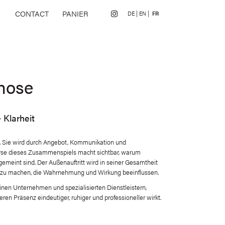
CONTACT
PANIER
DE
EN
FR
on
nose
 Klarheit
g. Sie wird durch Angebot, Kommunikation und
lyse dieses Zusammenspiels macht sichtbar, warum
emeint sind. Der Außenauftritt wird in seiner Gesamtheit
ar zu machen, die Wahrnehmung und Wirkung beeinflussen.
einen Unternehmen und spezialisierten Dienstleistern,
eren Präsenz eindeutiger, ruhiger und professioneller wirkt.