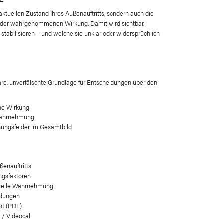
aktuellen Zustand Ihres Außenauftritts, sondern auch die
n der wahrgenommenen Wirkung. Damit wird sichtbar,
tabilisieren – und welche sie unklar oder widersprüchlich
re, unverfälschte Grundlage für Entscheidungen über den
che Wirkung
 Wahrnehmung
nungsfelder im Gesamtbild
ßenauftritts
ungsfaktoren
ktuelle Wahrnehmung
idungen
nt (PDF)
 / Videocall